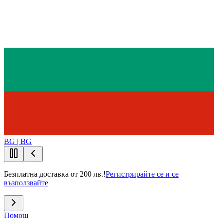
BG | BG
Безплатна доставка от 200 лв.!
Регистрирайте се и се
възползвайте
Помощ