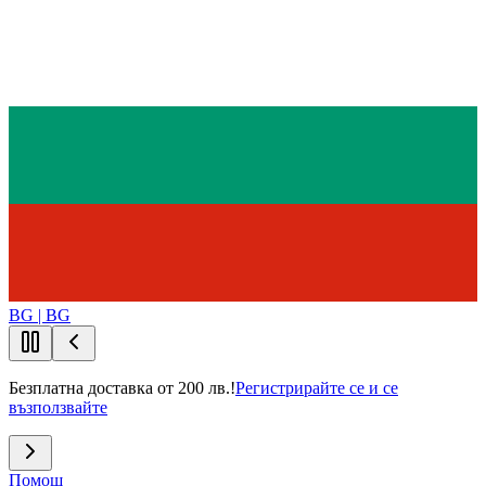
BG | BG
Безплатна доставка от 200 лв.!
Регистрирайте се и се
възползвайте
Помощ