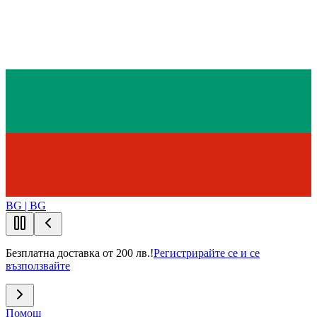
BG | BG
Безплатна доставка от 200 лв.!
Регистрирайте се и се
възползвайте
Помощ