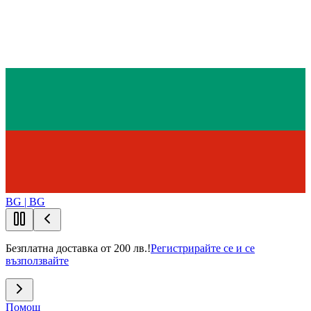
BG | BG
Безплатна доставка от 200 лв.!
Регистрирайте се и се
възползвайте
Помощ