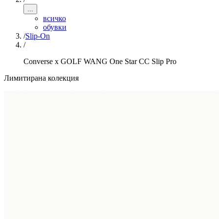
...
всичко
обувки
/
Slip-On
/
Converse x GOLF WANG One Star CC Slip Pro
Лимитирана колекция