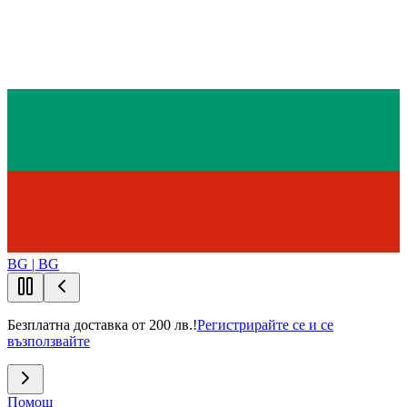
BG | BG
Безплатна доставка от 200 лв.!
Регистрирайте се и се
възползвайте
Помощ