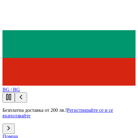
BG | BG
Безплатна доставка от 200 лв.!
Регистрирайте се и се
възползвайте
Помощ