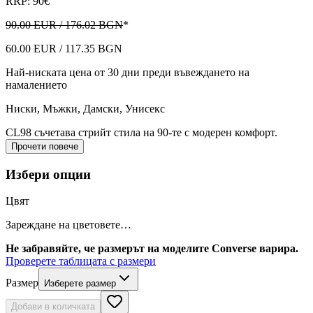
RRP: 90€
90.00 EUR / 176.02 BGN
*
60.00 EUR / 117.35 BGN
Най-ниската цена от 30 дни преди въвеждането на
намалението
Ниски
,
Мъжки, Дамски, Унисекс
CL98 съчетава стрийт стила на 90-те с модерен комфорт.
Прочети повече
Избери опции
Цвят
Зареждане на цветовете…
Не забравяйте, че размерът на моделите Converse варира.
Проверете таблицата с размери
Размер
Изберете размер
Добави в количката