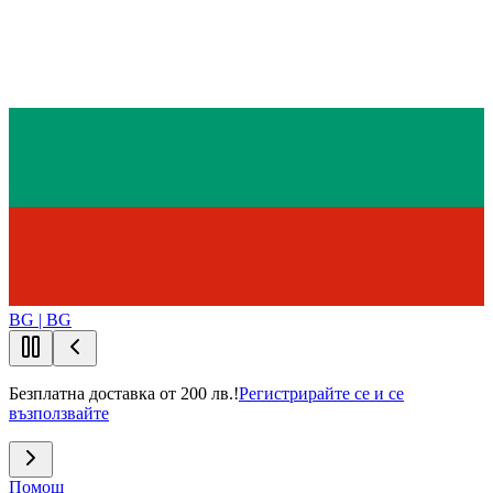
BG | BG
Безплатна доставка от 200 лв.!
Регистрирайте се и се
възползвайте
Помощ