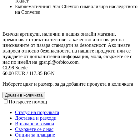
тоалет
Емблематичният Star Chevron символизира наследството
на Converse
Всички артикули, налични в нашия онлайн магазин,
преминават стриктни тестове за качество и отговарят на
изискваните от пазара стандарти за безопасност. Ако имате
въпроси относно безопасността на нашите продукти или се
нуждаете от допълнителна информация, моля, свържете се с
нас по имейл на
gpsr.pl@orbico.com
.
CL98 Suede
60.00 EUR / 117.35 BGN
Изберете цвят и размер, за да добавите продукта в количката
Добави в количката
Потърсете помощ
Статус на поръчката
Доставка и разходи
Връщане и замяна
Свържете се с нас
Опции за плащане