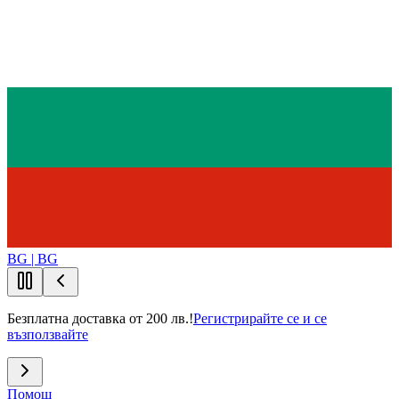
BG | BG
Безплатна доставка от 200 лв.!
Регистрирайте се и се
възползвайте
Помощ