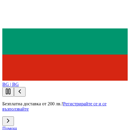
BG | BG
Безплатна доставка от 200 лв.!
Регистрирайте се и се
възползвайте
Помощ