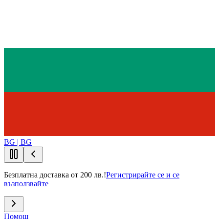
BG | BG
Безплатна доставка от 200 лв.!
Регистрирайте се и се
възползвайте
Помощ