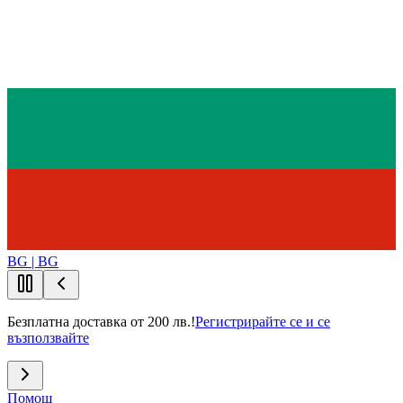
BG | BG
Безплатна доставка от 200 лв.!
Регистрирайте се и се
възползвайте
Помощ