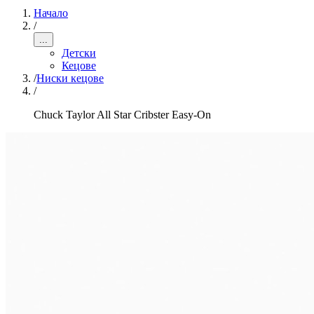
Начало
/
...
Детски
Кецове
/
Ниски кецове
/
Chuck Taylor All Star Cribster Easy-On