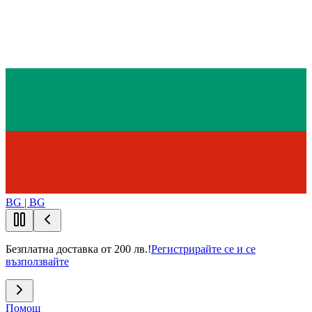
BG | BG
Безплатна доставка от 200 лв.!
Регистрирайте се и се
възползвайте
Помощ