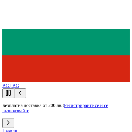
BG | BG
Безплатна доставка от 200 лв.!
Регистрирайте се и се
възползвайте
Помощ