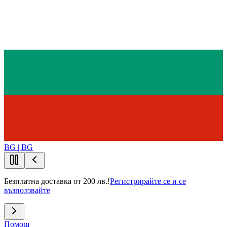
BG | BG
Безплатна доставка от 200 лв.!
Регистрирайте се и се
възползвайте
Помощ