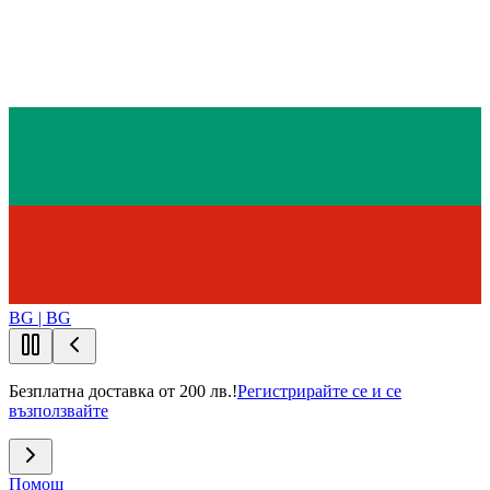
BG | BG
Безплатна доставка от 200 лв.!
Регистрирайте се и се
възползвайте
Помощ