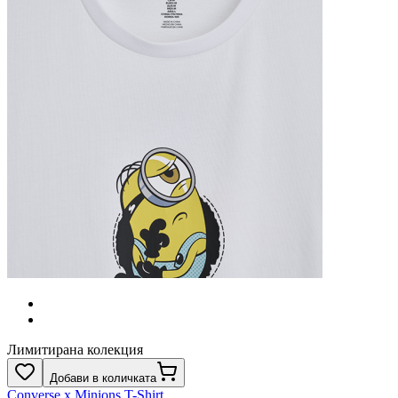
Лимитирана колекция
Добави в количката
Converse x Minions T-Shirt