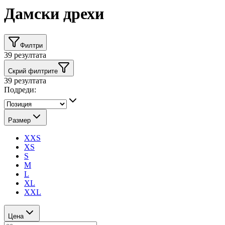
Дамски дрехи
Филтри
39
резултата
Скрий филтрите
39
резултата
Подреди:
Размер
XXS
XS
S
M
L
XL
XXL
Цена