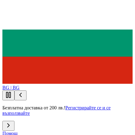
BG | BG
Безплатна доставка от 200 лв.!
Регистрирайте се и се
възползвайте
Помощ