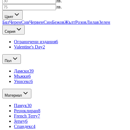
лв.
лв.
Цвят
Бял
Черен
Сив
Червен
Син
Бежов
Жълт
Розов
Лилав
Зелен
Серия
Ограничени издания
6
Valentine's Day
2
Пол
Дамски
39
Мъжки
6
Унисекс
6
Материал
Памук
30
Рециклиран
8
French Terry
7
Jersey
6
Спандекс
4