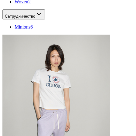
Woven
2
Сътрудничество
Minions
6