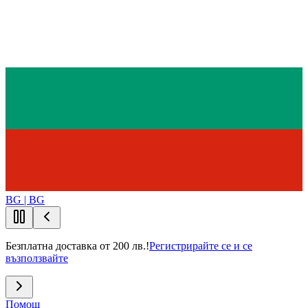
BG | BG
Безплатна доставка от 200 лв.!
Регистрирайте се и се
възползвайте
Помощ