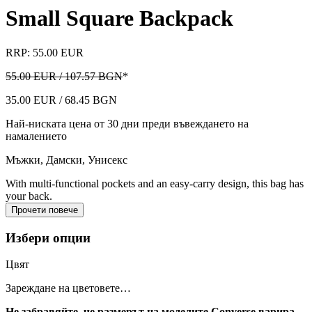
Small Square Backpack
RRP: 55.00 EUR
55.00 EUR / 107.57 BGN
*
35.00 EUR / 68.45 BGN
Най-ниската цена от 30 дни преди въвеждането на
намалението
Мъжки, Дамски, Унисекс
With multi-functional pockets and an easy-carry design, this bag has
your back.
Прочети повече
Избери опции
Цвят
Зареждане на цветовете…
Не забравяйте, че размерът на моделите Converse варира.