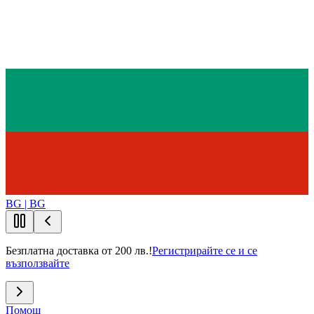
BG | BG
Безплатна доставка от 200 лв.!
Регистрирайте се и се
възползвайте
Помощ