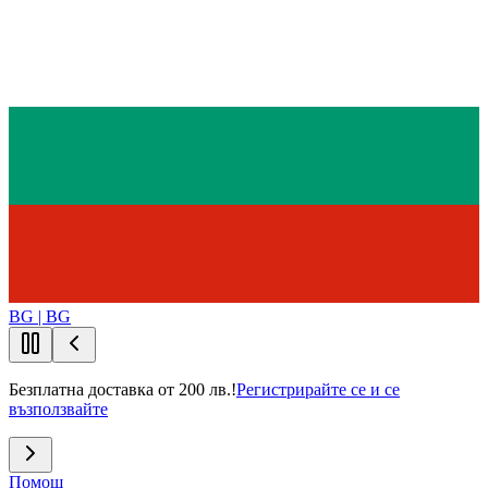
BG | BG
Безплатна доставка от 200 лв.!
Регистрирайте се и се
възползвайте
Помощ