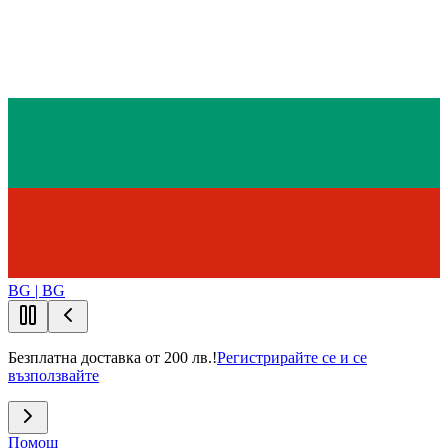
BG | BG
Безплатна доставка от 200 лв.!
Регистрирайте се и се
възползвайте
Помощ