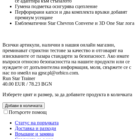
се адаптира към стъпалото
Гумена подметка осигурява сцепление
Перфорирани капси и два комплекта връзки добавят
премиум усещане
Емблематични Star Chevron Converse и 3D One Star лога
Всички артикули, налични в нашия онлайн магазин,
преминават стриктни тестове за качество и отговарят на
изискваните от пазара стандарти за безопасност. Ако имате
въпроси относно безопасността на нашите продукти или се
нуждаете от допълнителна информация, моля, свържете се с
нас по имейл на
gpsr.pl@orbico.com
.
Run Star Trainer
40.00 EUR / 78.23 BGN
Изберете цвят и размер, за да добавите продукта в количката
Добави в количката
Потърсете помощ
Статус на поръчката
Доставка и разходи
Връщане и замяна