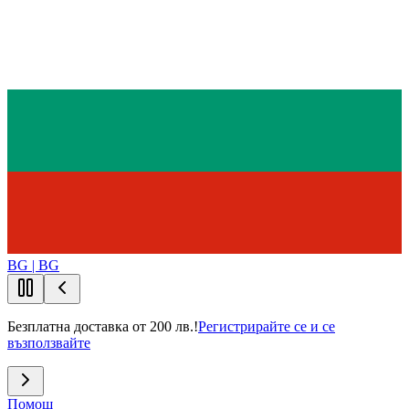
BG | BG
Безплатна доставка от 200 лв.!
Регистрирайте се и се
възползвайте
Помощ