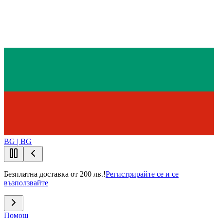
BG | BG
Безплатна доставка от 200 лв.!
Регистрирайте се и се
възползвайте
Помощ