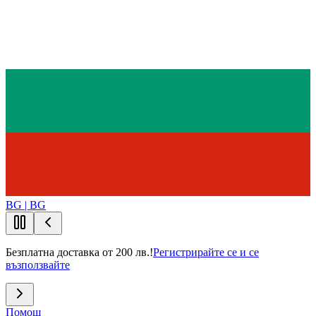
BG | BG
Безплатна доставка от 200 лв.!
Регистрирайте се и се
възползвайте
Помощ