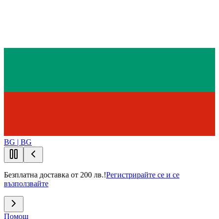
BG | BG
Безплатна доставка от 200 лв.!
Регистрирайте се и се
възползвайте
Помощ