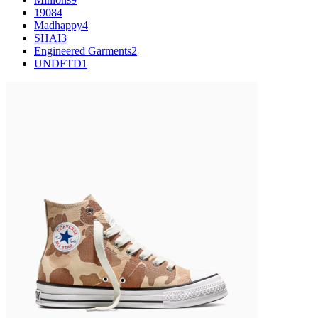
1908
4
Madhappy
4
SHAI
3
Engineered Garments
2
UNDFTD
1