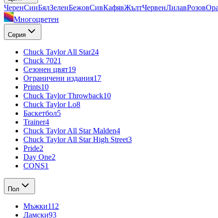
Черен
Син
Бял
Зелен
Бежов
Сив
Кафяв
Жълт
Червен
Лилав
Розов
Ор
Многоцветен
Серия
Chuck Taylor All Star
24
Chuck 70
21
Сезонен цвят
19
Ограничени издания
17
Prints
10
Chuck Taylor Throwback
10
Chuck Taylor Lo
8
Баскетбол
5
Trainer
4
Chuck Taylor All Star Malden
4
Chuck Taylor All Star High Street
3
Pride
2
Day One
2
CONS
1
Пол
Мъжки
112
Дамски
93