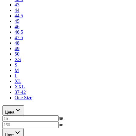
43
44
44.5
45
46
46.5
47.5
48
49
50
XS
S
M
L
XL
XXL
37-42
One Size
Цена
лв.
лв.
Цвят