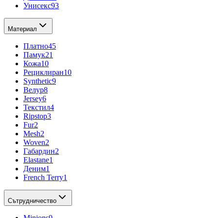
Унисекс
93
Материал
Платно
45
Памук
21
Кожа
10
Рециклиран
10
Synthetic
9
Велур
8
Jersey
6
Текстил
4
Ripstop
3
Fur
2
Mesh
2
Woven
2
Габардин
2
Elastane
1
Деним
1
French Terry
1
Сътрудничество
Minions
9