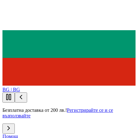
BG | BG
Безплатна доставка от 200 лв.!
Регистрирайте се и се
възползвайте
Помощ