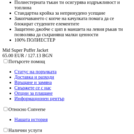
Полиестерната тъкан ти осигурява издръжливост и
топлина
Стандартна кройка за непринудено усещане
Закопчаването с копче на качулката помага да се
блокират студените елементите
Защитено джобче с цип в маншета на левия ръкав ти
позволява да съхранявш малки ценности
100% ПОЛИЕСТЕР
Mid Super Puffer Jacket
65.00 EUR / 127.13 BGN
Потърсете помощ
Статус на поръчката
Доставка и разходи
Връщане и замяна
Свържете се с нас
Опции за плащане
Информационен център
Относно Converse
Нашата история
Налични услуги