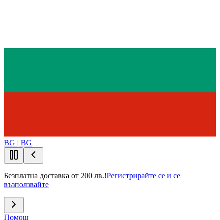
BG | BG
Безплатна доставка от 200 лв.!
Регистрирайте се и се
възползвайте
Помощ