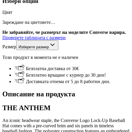
Избери опции
Цвят
Зареждане на цветовете…
Не забравяйте, че размерът на моделите Converse варира.
Проверете таблицата с размери
Размер
Изберете размер
Този продукт в момента не е наличен
Безплатна доставка от 30€
Безплатно връщане с куриер до 30 дни!
Доставката отнема от 5 до 8 работни дни.
Описание на продукта
THE ANTHEM
An iconic headwear staple, the Converse Logo Lock-Up Baseball
Hat comes with a pre-curved brim and six panels in timeless
baseball fashion. The polyester construction features an embroidered