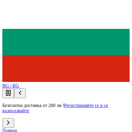
BG | BG
Безплатна доставка от 200 лв.!
Регистрирайте се и се
възползвайте
Помощ