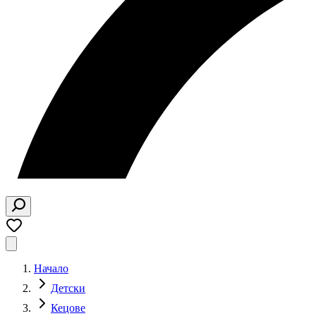
Начало
Детски
Кецове