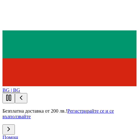
BG | BG
Безплатна доставка от 200 лв.!
Регистрирайте се и се
възползвайте
Помощ