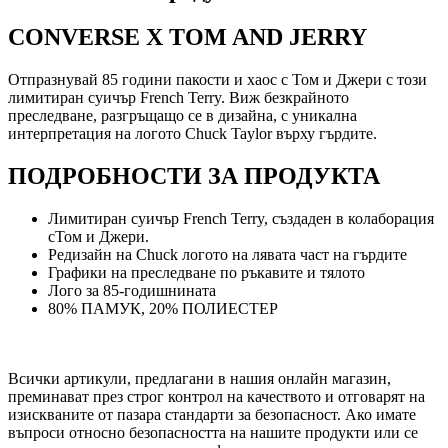
CONVERSE X TOM AND JERRY
Отпразнувай 85 години пакости и хаос с Том и Джери с този
лимитиран суичър French Terry. Виж безкрайното
преследване, разгръщащо се в дизайна, с уникална
интерпретация на логото Chuck Taylor върху гърдите.
ПОДРОБНОСТИ ЗА ПРОДУКТА
Лимитиран суичър French Terry, създаден в колаборация
сТом и Джери.
Редизайн на Chuck логото на лявата част на гърдите
Графики на преследване по ръкавите и тялото
Лого за 85-годишнината
80% ПАМУК, 20% ПОЛИЕСТЕР
Всички артикули, предлагани в нашия онлайн магазин,
преминават през строг контрол на качеството и отговарят на
изискваните от пазара стандарти за безопасност. Ако имате
въпроси относно безопасността на нашите продукти или се