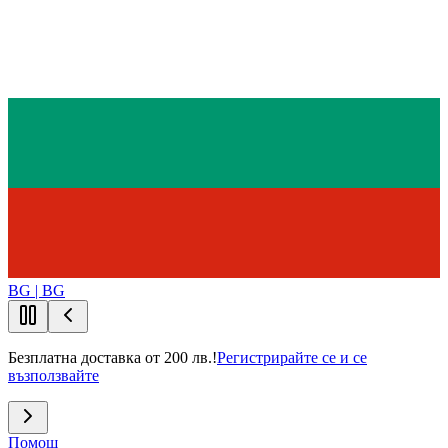
BG | BG
Безплатна доставка от 200 лв.!
Регистрирайте се и се
възползвайте
Помощ