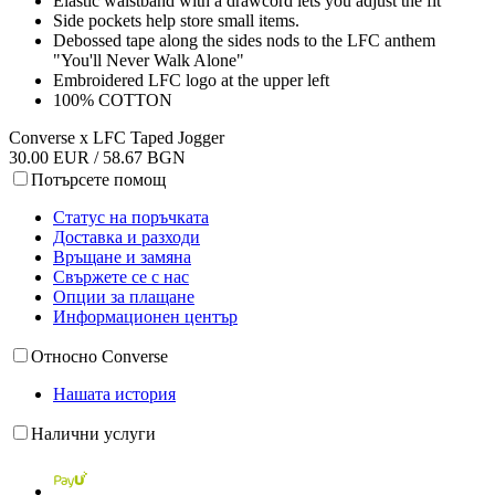
Elastic waistband with a drawcord lets you adjust the fit
Side pockets help store small items.
Debossed tape along the sides nods to the LFC anthem
"You'll Never Walk Alone"
Embroidered LFC logo at the upper left
100% COTTON
Converse x LFC Taped Jogger
30.00 EUR / 58.67 BGN
Потърсете помощ
Статус на поръчката
Доставка и разходи
Връщане и замяна
Свържете се с нас
Опции за плащане
Информационен център
Относно Converse
Нашата история
Налични услуги