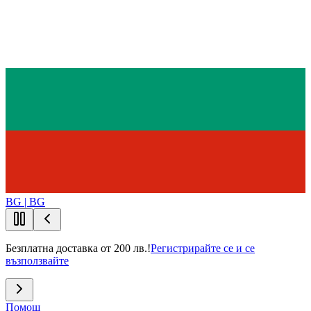
BG | BG
Безплатна доставка от 200 лв.!
Регистрирайте се и се
възползвайте
Помощ