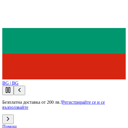
BG | BG
Безплатна доставка от 200 лв.!
Регистрирайте се и се
възползвайте
Помощ