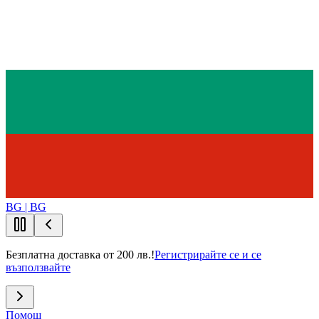
BG | BG
Безплатна доставка от 200 лв.!
Регистрирайте се и се
възползвайте
Помощ