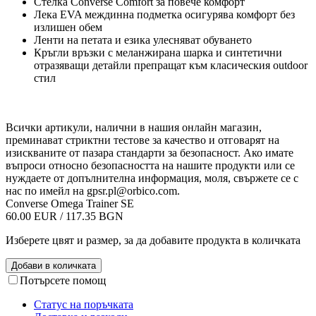
Стелка Converse Comfort за повече комфорт
Лека EVA междинна подметка осигурява комфорт без
излишен обем
Ленти на петата и езика улесняват обуването
Кръгли връзки с меланжирана шарка и синтетични
отразяващи детайли препращат към класическия outdoor
стил
Всички артикули, налични в нашия онлайн магазин,
преминават стриктни тестове за качество и отговарят на
изискваните от пазара стандарти за безопасност. Ако имате
въпроси относно безопасността на нашите продукти или се
нуждаете от допълнителна информация, моля, свържете се с
нас по имейл на
gpsr.pl@orbico.com
.
Converse Omega Trainer SE
60.00 EUR / 117.35 BGN
Изберете цвят и размер, за да добавите продукта в количката
Добави в количката
Потърсете помощ
Статус на поръчката