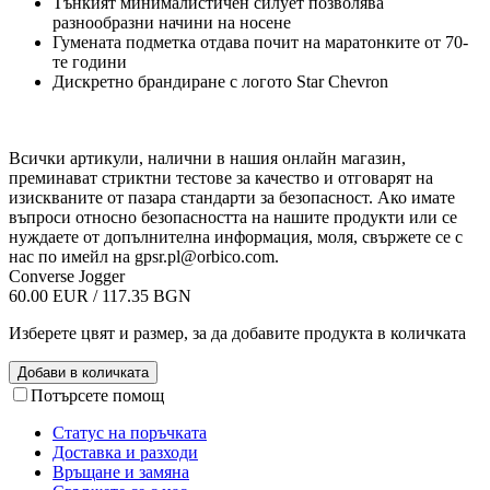
Тънкият минималистичен силует позволява
разнообразни начини на носене
Гумената подметка отдава почит на маратонките от 70-
те години
Дискретно брандиране с логото Star Chevron
Всички артикули, налични в нашия онлайн магазин,
преминават стриктни тестове за качество и отговарят на
изискваните от пазара стандарти за безопасност. Ако имате
въпроси относно безопасността на нашите продукти или се
нуждаете от допълнителна информация, моля, свържете се с
нас по имейл на
gpsr.pl@orbico.com
.
Converse Jogger
60.00 EUR / 117.35 BGN
Изберете цвят и размер, за да добавите продукта в количката
Добави в количката
Потърсете помощ
Статус на поръчката
Доставка и разходи
Връщане и замяна