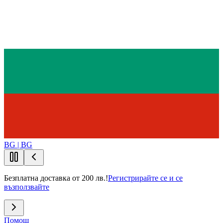
BG | BG
Безплатна доставка от 200 лв.!
Регистрирайте се и се
възползвайте
Помощ