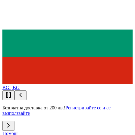
BG | BG
Безплатна доставка от 200 лв.!
Регистрирайте се и се
възползвайте
Помощ