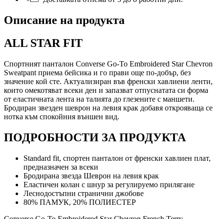
Описание на продукта
ALL STAR FIT
Спортният панталон Converse Go-To Embroidered Star Chevron
Sweatpant приема бейсика и го прави още по-добър, без
значение кой сте. Актуализиран във френски хавлиени ленти,
които омекотяват всеки ден и запазват отпуснатата си форма
от еластичната лента на талията до глезените с маншети.
Бродиран звезден шеврон на левия крак добавя открояваща се
нотка към спокойния външен вид.
ПОДРОБНОСТИ ЗА ПРОДУКТА
Standard fit, спортен панталон от френски хавлиен плат,
предназначен за всеки
Бродирана звезда Шеврон на левия крак
Еластичен колан с шнур за регулируемо прилягане
Леснодостъпни странични джобове
80% ПАМУК, 20% ПОЛИЕСТЕР
Converse Go-To Embroidered Star Chevron French Terry