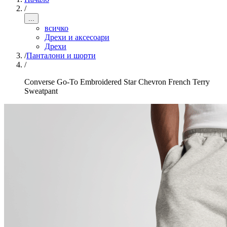
/
...
всичко
Дрехи и аксесоари
Дрехи
/
Панталони и шорти
/
Converse Go-To Embroidered Star Chevron French Terry
Sweatpant