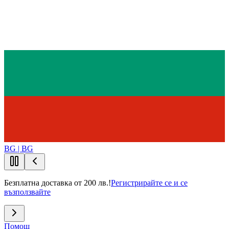
BG | BG
Безплатна доставка от 200 лв.!
Регистрирайте се и се
възползвайте
Помощ