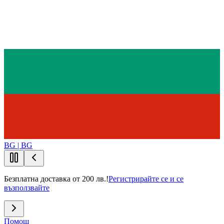
BG | BG
Безплатна доставка от 200 лв.!
Регистрирайте се и се
възползвайте
Помощ