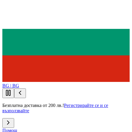
BG | BG
Безплатна доставка от 200 лв.!
Регистрирайте се и се
възползвайте
Помощ