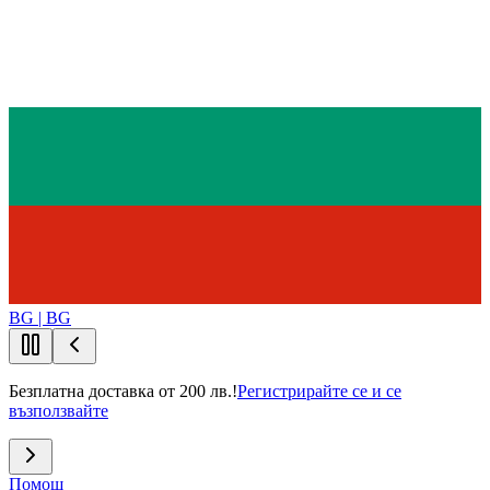
BG | BG
Безплатна доставка от 200 лв.!
Регистрирайте се и се
възползвайте
Помощ