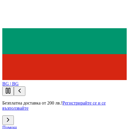
BG | BG
Безплатна доставка от 200 лв.!
Регистрирайте се и се
възползвайте
Помощ