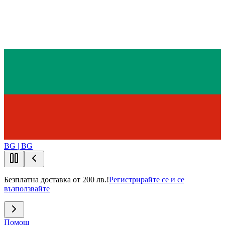
BG | BG
Безплатна доставка от 200 лв.!
Регистрирайте се и се
възползвайте
Помощ