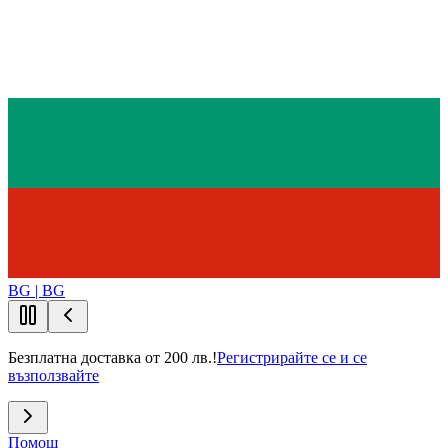
BG | BG
Безплатна доставка от 200 лв.!
Регистрирайте се и се
възползвайте
Помощ