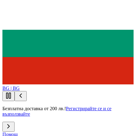
BG | BG
Безплатна доставка от 200 лв.!
Регистрирайте се и се
възползвайте
Помощ