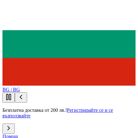
BG | BG
Безплатна доставка от 200 лв.!
Регистрирайте се и се
възползвайте
Помощ