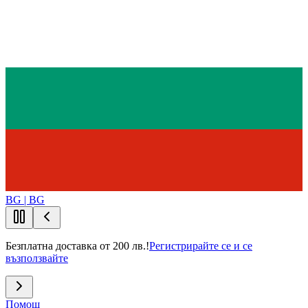
BG | BG
Безплатна доставка от 200 лв.!
Регистрирайте се и се
възползвайте
Помощ