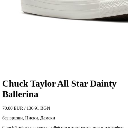
Chuck Taylor All Star Dainty
Ballerina
70.00 EUR / 136.91 BGN
без връзки, Ниски
,
Дамски
Chuck Taylor се среща с balletcore в тези ултраниски пантофки.