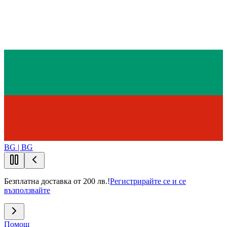
BG | BG
Безплатна доставка от 200 лв.!
Регистрирайте се и се
възползвайте
Помощ