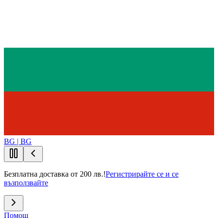
BG | BG
Безплатна доставка от 200 лв.!
Регистрирайте се и се
възползвайте
Помощ