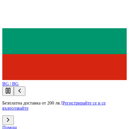
BG | BG
Безплатна доставка от 200 лв.!
Регистрирайте се и се
възползвайте
Помощ