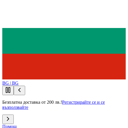
BG | BG
Безплатна доставка от 200 лв.!
Регистрирайте се и се
възползвайте
Помощ