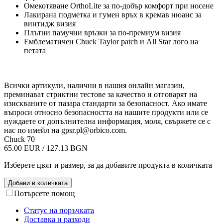
Омекотяване OrthoLite за по-добър комфорт при носене
Лакирана подметка и гумен връх в кремав нюанс за
винтидж визия
Плътни памучни връзки за по-премиум визия
Емблематичен Chuck Taylor patch и All Star лого на
петата
Всички артикули, налични в нашия онлайн магазин,
преминават стриктни тестове за качество и отговарят на
изискваните от пазара стандарти за безопасност. Ако имате
въпроси относно безопасността на нашите продукти или се
нуждаете от допълнителна информация, моля, свържете се с
нас по имейл на
gpsr.pl@orbico.com
.
Chuck 70
65.00 EUR / 127.13 BGN
Изберете цвят и размер, за да добавите продукта в количката
Добави в количката
Потърсете помощ
Статус на поръчката
Доставка и разходи